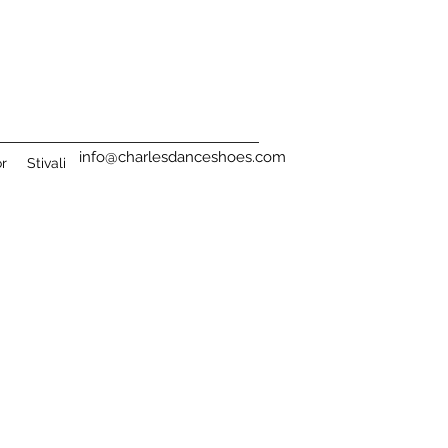
info@charlesdanceshoes.com
or
Stivali