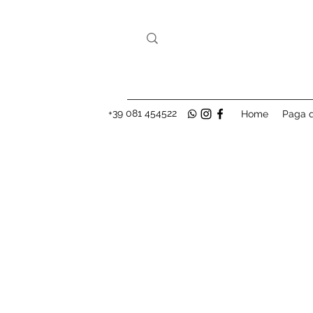
+39 081 454522
Home
Paga q