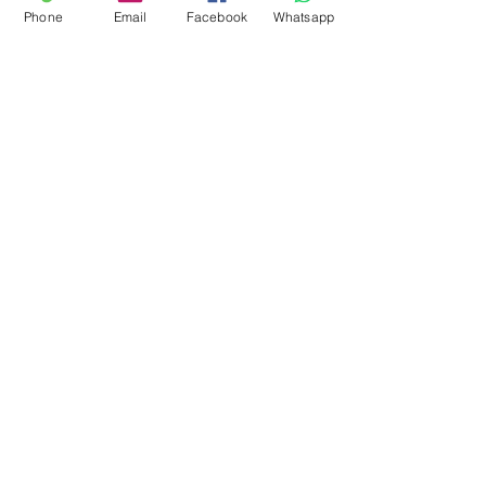
Phone
Email
Facebook
Whatsapp
440
388
388
447