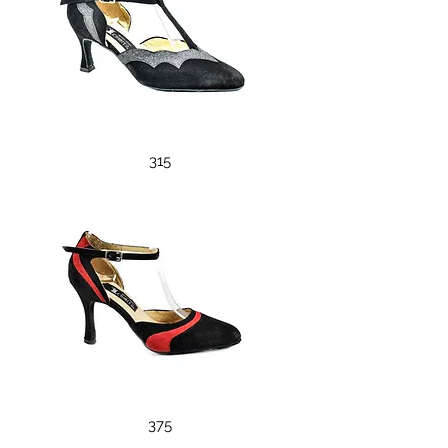
315
375
375