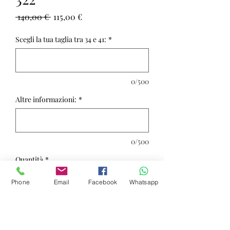
Prezzo
Prezzo
 140,00 € 
115,00 €
regolare
scontato
Scegli la tua taglia tra 34 e 41:
*
0/500
Altre informazioni:
*
0/500
Quantità
*
Phone
Email
Facebook
Whatsapp
Aggiungi al carrello