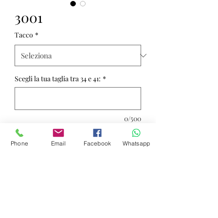
3001
Tacco
*
Scegli la tua taglia tra 34 e 41:
*
0/500
Quantità
*
Phone
Email
Facebook
Whatsapp
Contattaci per acquistare
Sandalo latino super flessibile