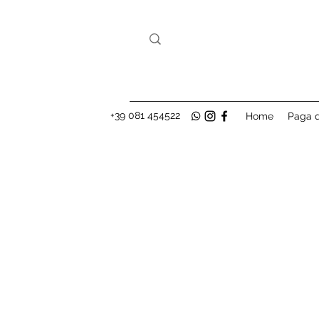
+39 081 454522
Home
Paga q