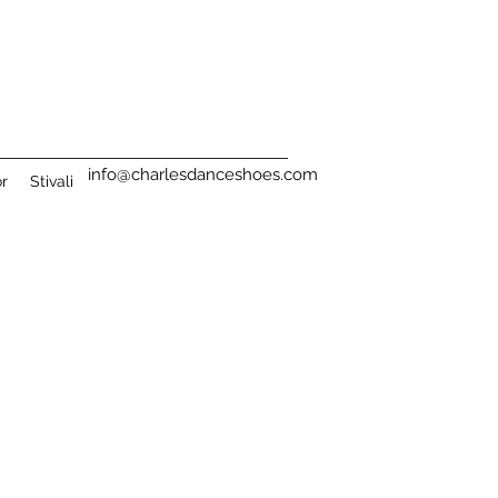
info@charlesdanceshoes.com
or
Stivali