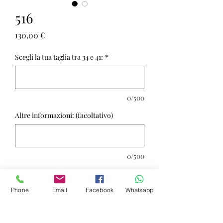
516
Prezzo
130,00 €
Scegli la tua taglia tra 34 e 41:
*
0/500
Altre informazioni: (facoltativo)
0/500
Quantità
*
Phone
Email
Facebook
Whatsapp
Aggiungi al carrello