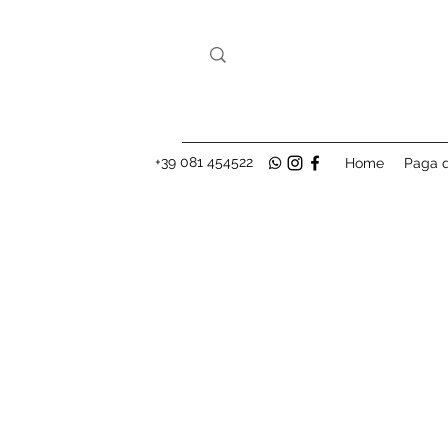
+39 081 454522
Home
Paga q