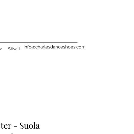
info@charlesdanceshoes.com
or
Stivali
ter - Suola