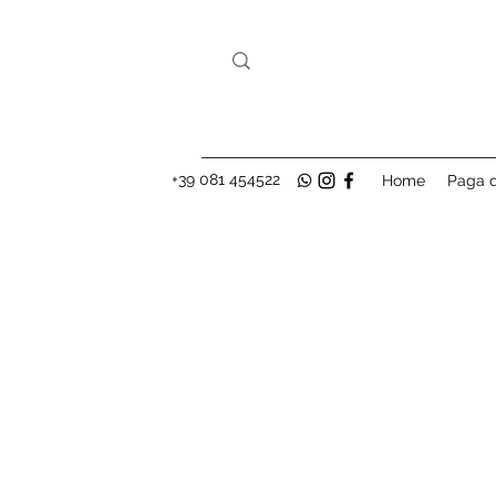
+39 081 454522
Home
Paga q