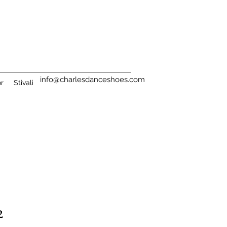
info@charlesdanceshoes.com
or
Stivali
2