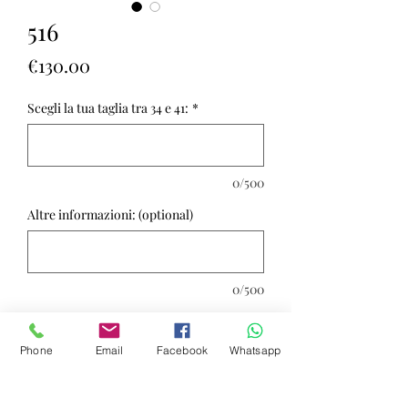
516
Price
€130.00
Scegli la tua taglia tra 34 e 41:
*
0/500
Altre informazioni: (optional)
0/500
Quantity
*
Phone
Email
Facebook
Whatsapp