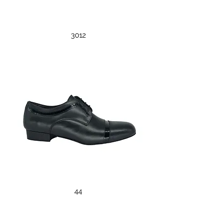
3012
44